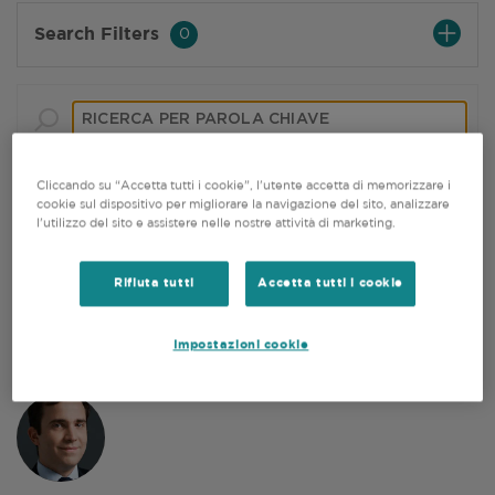
Search Filters
0
Cliccando su “Accetta tutti i cookie”, l'utente accetta di memorizzare i
CERCA
cookie sul dispositivo per migliorare la navigazione del sito, analizzare
l'utilizzo del sito e assistere nelle nostre attività di marketing.
Rifiuta tutti
Accetta tutti i cookie
VI TROVATE ALL
1
DI 5
PAGINA
2
DI 5
PAGINA
3
DI 5
PAGINA
4
DI 5
PAGIN
5
DI 5
1-10
di
41
Impostazioni cookie