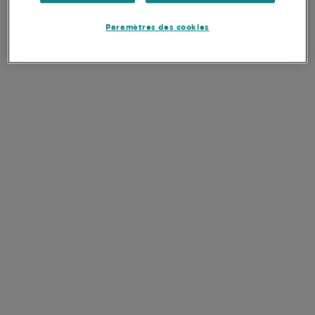
Nombre de titres
37
Paramètres des cookies
Poids des 10 principales positions
46,6%
Devise de la part
EUR
SFDR
Article 8
DOCUMENTS
VOIR TOUS LES
DOCUMENTS
CLÉS
FR
Rapport Mensuel
FR
Rapport Trimestriel
EN
FR
Prospectus