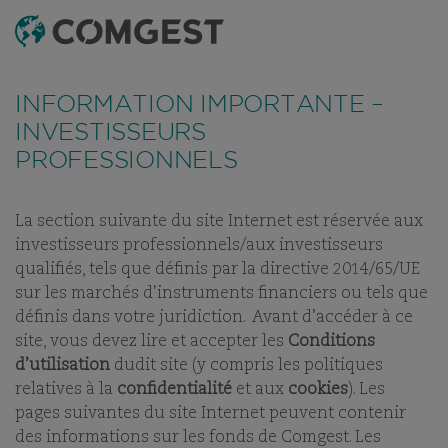
RECHERCHE
MENU
Comme de nombreuses sociétés, nous observons une
recrudescence des tentatives de fraude
utilisant
FONDS
TABLEAU DE RÉFÉRENCEMENT
DERNIERS RAPPOR
INFORMATION IMPORTANTE –
abusivement le nom, l’identité visuelle ou les
coordonnées de notre société, notamment à travers la
INVESTISSEURS
création de faux noms de domaine visant à tromper la
PROFESSIONNELS
COMGEST GROWTH
vigilance de l’interlocuteur, et, dans certains cas, celles
d’anciens collaborateurs sur des applications de
messagerie instantanée.
Plus d’informations sur ce lien.
EUROPE EUR Z ACC
La section suivante du site Internet est réservée aux
investisseurs professionnels/aux investisseurs
PART:
ACC
qualifiés, tels que définis par la directive 2014/65/UE
sur les marchés d'instruments financiers ou tels que
définis dans votre juridiction. Avant d’accéder à ce
site, vous devez lire et accepter les
Conditions
d’utilisation
dudit site (y compris les politiques
relatives à la
confidentialité
et aux
cookies
). Les
NOS FONDS
pages suivantes du site Internet peuvent contenir
des informations sur les fonds de Comgest. Les