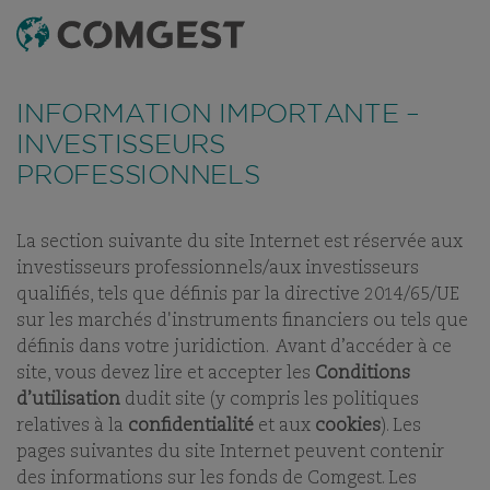
RECHERCHE
MENU
Comme de nombreuses sociétés, nous observons une
recrudescence des tentatives de fraude
utilisant
FONDS
TABLEAU DE RÉFÉRENCEMENT
DERNIERS RAPPOR
INFORMATION IMPORTANTE –
abusivement le nom, l’identité visuelle ou les
coordonnées de notre société, notamment à travers la
INVESTISSEURS
création de faux noms de domaine visant à tromper la
PROFESSIONNELS
COMGEST GROWTH
vigilance de l’interlocuteur, et, dans certains cas, celles
d’anciens collaborateurs sur des applications de
messagerie instantanée.
Plus d’informations sur ce lien.
EUROPE S USD Z ACC
La section suivante du site Internet est réservée aux
investisseurs professionnels/aux investisseurs
PART:
ACC
qualifiés, tels que définis par la directive 2014/65/UE
sur les marchés d'instruments financiers ou tels que
définis dans votre juridiction. Avant d’accéder à ce
site, vous devez lire et accepter les
Conditions
d’utilisation
dudit site (y compris les politiques
relatives à la
confidentialité
et aux
cookies
). Les
NOS FONDS
pages suivantes du site Internet peuvent contenir
des informations sur les fonds de Comgest. Les