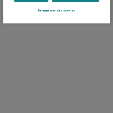
Nombre de titres
27
Paramètres des cookies
Poids des 10 principales positions
54,6%
Devise de la part
USD
SFDR
Article 8
DOCUMENTS
VOIR TOUS LES
DOCUMENTS
CLÉS
FR
Rapport Mensuel
FR
Rapport Trimestriel
EN
FR
Prospectus