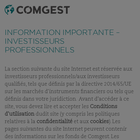
RECHERCHE
MENU
Comme de nombreuses sociétés, nous observons une
recrudescence des tentatives de fraude
utilisant
FONDS
TABLEAU DE RÉFÉRENCEMENT
DERNIERS RAPPOR
INFORMATION IMPORTANTE –
abusivement le nom, l’identité visuelle ou les
coordonnées de notre société, notamment à travers la
INVESTISSEURS
création de faux noms de domaine visant à tromper la
PROFESSIONNELS
COMGEST GROWTH
vigilance de l’interlocuteur, et, dans certains cas, celles
d’anciens collaborateurs sur des applications de
messagerie instantanée.
Plus d’informations sur ce lien.
EUROPE SMALLER
La section suivante du site Internet est réservée aux
COMPANIES EUR ACC
investisseurs professionnels/aux investisseurs
qualifiés, tels que définis par la directive 2014/65/UE
sur les marchés d'instruments financiers ou tels que
PART:
ACC
définis dans votre juridiction. Avant d’accéder à ce
site, vous devez lire et accepter les
Conditions
d’utilisation
dudit site (y compris les politiques
relatives à la
confidentialité
et aux
cookies
). Les
pages suivantes du site Internet peuvent contenir
NOS FONDS
des informations sur les fonds de Comgest. Les