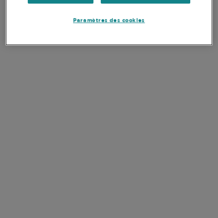
Actif total du fonds, en millions
174,0 EUR
Paramètres des cookies
Nombre de titres
31
Poids des 10 principales positions
51,4%
Devise de la part
EUR
SFDR
Article 8
DOCUMENTS
VOIR TOUS LES
DOCUMENTS
CLÉS
FR
Rapport Mensuel
FR
Rapport Trimestriel