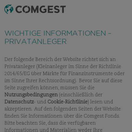
SUCHEN
MENÜ
Wie viele Unternehmen haben auch wir eine
Zunahme von Betrugsversuchen festgestellt
, bei
WICHTIGE INFORMATIONEN –
denen der Name unseres Unternehmens, unser
PRIVATANLEGER
visuelles Erscheinungsbild oder unsere Kontaktdaten
missbräuchlich verwendet werden – insbesondere
durch die Erstellung gefälschter Domainnamen, die
Der folgende Bereich der Website richtet sich an
darauf abzielen, Empfänger zu täuschen, und in
UNSERE MITARBEITER
Privatanleger (Kleinanleger im Sinne der Richtlinie
einigen Fällen durch das Vortäuschen der Identität
2014/65/EG über Märkte für Finanzinstrumente oder
TALENT, UNABHÄNGIGKEIT,
ehemaliger Mitarbeitender in Instant-Messaging-
im Sinne Ihrer Rechtsordnung). Bevor Sie auf diese
Apps.
Weitere Informationen finden Sie unter
EINFALLSREICHTUM
Seite zugreifen können, müssen Sie die
diesem Link.
Nutzungsbedingungen
(einschließlich der
Datenschutz
- und
Cookie-Richtlinie
) lesen und
akzeptieren. Auf den folgenden Seiten der Website
finden Sie Informationen über die Comgest Fonds.
Bitte beachten Sie, dass die verfügbaren
Informationen und Materialien weder Ihre