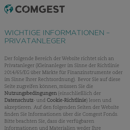
SUCHEN
MENÜ
Wie viele Unternehmen haben auch wir eine
Zunahme von Betrugsversuchen festgestellt
, bei
WICHTIGE INFORMATIONEN –
denen der Name unseres Unternehmens, unser
PRIVATANLEGER
visuelles Erscheinungsbild oder unsere Kontaktdaten
missbräuchlich verwendet werden – insbesondere
durch die Erstellung gefälschter Domainnamen, die
Der folgende Bereich der Website richtet sich an
darauf abzielen, Empfänger zu täuschen, und in
Privatanleger (Kleinanleger im Sinne der Richtlinie
einigen Fällen durch das Vortäuschen der Identität
ESG
UNSERE ESG-GESCHICHTE
UNSERE RICHTLINIEN
UN
2014/65/EG über Märkte für Finanzinstrumente oder
ehemaliger Mitarbeitender in Instant-Messaging-
im Sinne Ihrer Rechtsordnung). Bevor Sie auf diese
Apps.
Weitere Informationen finden Sie unter
Seite zugreifen können, müssen Sie die
diesem Link.
Nutzungsbedingungen
(einschließlich der
Datenschutz
- und
Cookie-Richtlinie
) lesen und
ESG
akzeptieren. Auf den folgenden Seiten der Website
finden Sie Informationen über die Comgest Fonds.
DIE COMGEST ESG-STORY –
Bitte beachten Sie, dass die verfügbaren
VERANTWORTUNG VON
Informationen und Materialien weder Ihre