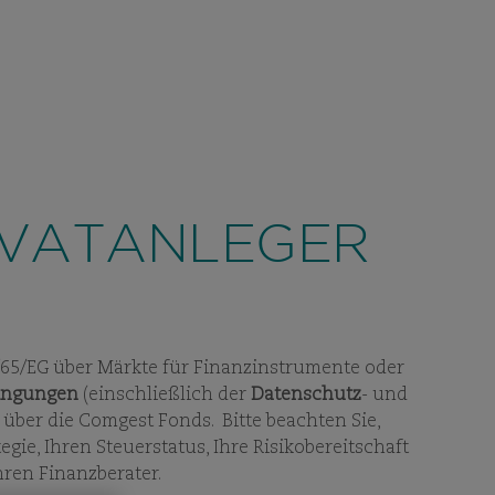
KONTAKT
ER
/ SCHWEIZ
SUCHEN
DE
STRATEGIE
FONDS
NACHHALTIGKEIT
ES
VIEW
SUBPAGES
VIEW
SUBPAGES
IVATANLEGER
14/65/EG über Märkte für Finanzinstrumente oder
ingungen
(einschließlich der
Datenschutz
- und
 über die Comgest Fonds. Bitte beachten Sie,
gie, Ihren Steuerstatus, Ihre Risikobereitschaft
hren Finanzberater.