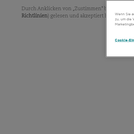
Durch Anklicken von „Zustimmen“ bestätige ich,
Wenn Sie au
Richtlinien
) gelesen und akzeptiert habe.
zu, um die 
Marketingb
Cookie-Ei
Bitte klicken Sie auf d