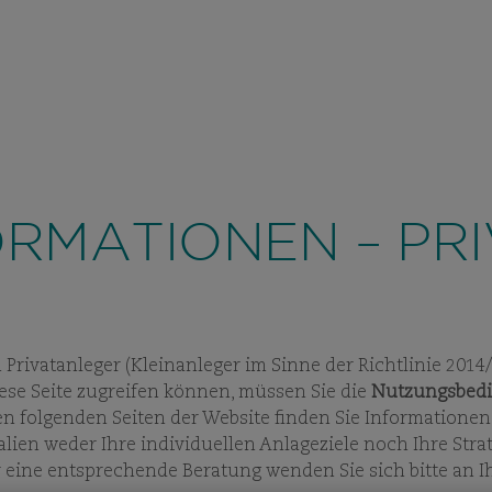
PRIVATANLEG
ÜBER UNS
ANLAGE
VIEW
SUBPAGES
VIEW
SUBPAG
ORMATIONEN – PR
n Privatanleger (Kleinanleger im Sinne der Richtlinie 20
iese Seite zugreifen können, müssen Sie die
Nutzungsbed
en folgenden Seiten der Website finden Sie Informationen
ien weder Ihre individuellen Anlageziele noch Ihre Strate
 eine entsprechende Beratung wenden Sie sich bitte an I
S