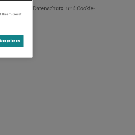
IONEN
chließlich der
Datenschutz
- und
Cookie-
f Ihrem Gerät
akzeptieren
onen und Dokumente. Eine