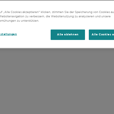
MONATSBERICHT - ALLE FONDS
FONDSINFORMAT
 dass ich die
Nutzungsbedingungen
dieser Website (eins
f „Alle Cookies akzeptieren“ klicken, stimmen Sie der Speicherung von Cookies au
Websitenavigation zu verbessern, die Websitenutzung zu analysieren und unsere
emühungen zu unterstützen.
nstellungen
Alle ablehnen
Alle Cookies 
UNSERE FONDS
en jeweiligen Link für detaillierte Informati