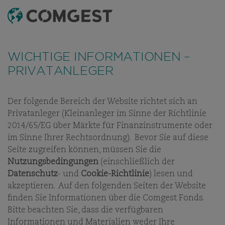
SUCHEN
MENÜ
Wie viele Unternehmen haben auch wir eine
Zunahme von Betrugsversuchen festgestellt
, bei
WICHTIGE INFORMATIONEN –
denen der Name unseres Unternehmens, unser
PRIVATANLEGER
visuelles Erscheinungsbild oder unsere Kontaktdaten
missbräuchlich verwendet werden – insbesondere
durch die Erstellung gefälschter Domainnamen, die
Der folgende Bereich der Website richtet sich an
darauf abzielen, Empfänger zu täuschen, und in
Privatanleger (Kleinanleger im Sinne der Richtlinie
einigen Fällen durch das Vortäuschen der Identität
ANLAGESTRATEGIE
ANLAGEPHILOSOPHIE
ANLAGEPROZES
2014/65/EG über Märkte für Finanzinstrumente oder
ehemaliger Mitarbeitender in Instant-Messaging-
im Sinne Ihrer Rechtsordnung). Bevor Sie auf diese
Apps.
Weitere Informationen finden Sie unter
Seite zugreifen können, müssen Sie die
diesem Link.
Nutzungsbedingungen
(einschließlich der
Datenschutz
- und
Cookie-Richtlinie
) lesen und
UNSERE ANLAGESTRATEGIE
akzeptieren. Auf den folgenden Seiten der Website
finden Sie Informationen über die Comgest Fonds.
PORTFOLIOS FÜR LANGFRISTIG
Bitte beachten Sie, dass die verfügbaren
NACHHALTIGES
Informationen und Materialien weder Ihre