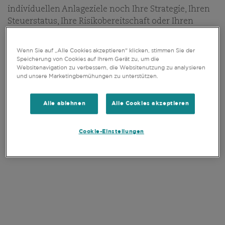
individuellen Anlageziele noch Ihre Strategie, Ihren
QUALITÄTSWACHSTUM
Steuerstatus, Ihre Risikobereitschaft oder Ihren
Anlagehorizont berücksichtigen. Für eine
Comgest ist ein unabhängiger, auf Aktien
entsprechende Beratung wenden Sie sich bitte an
spezialisierter Vermögensverwalter mit einem klarem
Wenn Sie auf „Alle Cookies akzeptieren“ klicken, stimmen Sie der
Ihren Finanzberater.
Speicherung von Cookies auf Ihrem Gerät zu, um die
Qualitätswachstumsansatz, der seine Portfolios seit
Websitenavigation zu verbessern, die Websitenutzung zu analysieren
40 Jahren konsequent leitet. Wir investieren
und unsere Marketingbemühungen zu unterstützen.
Durch Anklicken von „Zustimmen“ bestätige ich, dass
langfristig und sind nicht an Benchmarks, Regionen
ich die
Nutzungsbedingungen
dieser Website
oder Sektoren gebunden, was es uns ermöglicht, uns
Alle ablehnen
Alle Cookies akzeptieren
(einschließlich der
Datenschutz
- und
Cookie-
auf eine Bottom-up-Aktienauswahl zu
Richtlinien
) gelesen und akzeptiert habe.
konzentrieren, die auf Fundamentalanalysen beruht.
Cookie-Einstellungen
Wir sind bestrebt, in Unternehmen mit dauerhaften
Wettbewerbsvorteilen zu investieren sowie Portfolios
zusammenzustellen, die über einen Anlagehorizont
von fünf Jahren ein jährliches nachhaltiges,
zweistelliges Gewinnwachstum je Aktie erzielen
können.