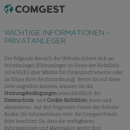
SUCHEN
MENÜ
Wie viele Unternehmen haben auch wir eine
Zunahme von Betrugsversuchen festgestellt
, bei
WICHTIGE INFORMATIONEN –
denen der Name unseres Unternehmens, unser
PRIVATANLEGER
visuelles Erscheinungsbild oder unsere Kontaktdaten
missbräuchlich verwendet werden – insbesondere
durch die Erstellung gefälschter Domainnamen, die
Der folgende Bereich der Website richtet sich an
darauf abzielen, Empfänger zu täuschen, und in
Privatanleger (Kleinanleger im Sinne der Richtlinie
einigen Fällen durch das Vortäuschen der Identität
ESG
UNSERE ESG-GESCHICHTE
UNSERE RICHTLINIEN
UN
2014/65/EG über Märkte für Finanzinstrumente oder
ehemaliger Mitarbeitender in Instant-Messaging-
im Sinne Ihrer Rechtsordnung). Bevor Sie auf diese
Apps.
Weitere Informationen finden Sie unter
Seite zugreifen können, müssen Sie die
diesem Link.
Nutzungsbedingungen
(einschließlich der
Datenschutz
- und
Cookie-Richtlinie
) lesen und
ESG
akzeptieren. Auf den folgenden Seiten der Website
finden Sie Informationen über die Comgest Fonds.
UNSERE VERPFLICHTUNGEN
Bitte beachten Sie, dass die verfügbaren
Informationen und Materialien weder Ihre