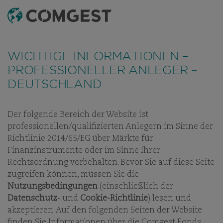
SUCHEN
MENÜ
Wie viele Unternehmen haben auch wir eine
Zunahme von Betrugsversuchen festgestellt
, bei
WICHTIGE INFORMATIONEN –
denen der Name unseres Unternehmens, unser
PROFESSIONELLER ANLEGER –
visuelles Erscheinungsbild oder unsere Kontaktdaten
DEUTSCHLAND
missbräuchlich verwendet werden – insbesondere
durch die Erstellung gefälschter Domainnamen, die
darauf abzielen, Empfänger zu täuschen, und in
Der folgende Bereich der Website ist
UNSERE BÜROS
einigen Fällen durch das Vortäuschen der Identität
professionellen/qualifizierten Anlegern im Sinne der
ehemaliger Mitarbeitender in Instant-Messaging-
COMGEST VOR ORT
Richtlinie 2014/65/EG über Märkte für
Apps.
Weitere Informationen finden Sie unter
Finanzinstrumente oder im Sinne Ihrer
diesem Link.
Rechtsordnung vorbehalten. Bevor Sie auf diese Seite
zugreifen können, müssen Sie die
Nutzungsbedingungen
(einschließlich der
Datenschutz
- und
Cookie-Richtlinie
) lesen und
akzeptieren. Auf den folgenden Seiten der Website
finden Sie Informationen über die Comgest Fonds.