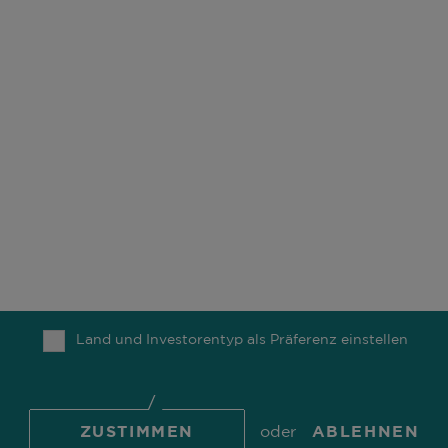
UNSER UNTERNEHMEN
UNSERE BÜROS
ESG
KARRIERE
UNSERE FONDS
KONTAKT
UNSERE MITARBEITER
COMGEST FOUNDATION
UNSER DENKEN
NACHRICHTEN
Land und Investorentyp als Präferenz einstellen
TOP
© 2026 Comgest S.A.
ZUSTIMMEN
oder
ABLEHNEN
COOKIE-