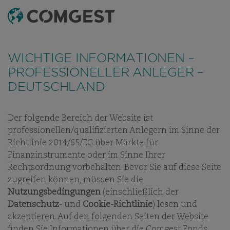
SUCHEN
MENÜ
Wie viele Unternehmen haben auch wir eine
Zunahme von Betrugsversuchen festgestellt
, bei
WICHTIGE INFORMATIONEN –
denen der Name unseres Unternehmens, unser
PROFESSIONELLER ANLEGER –
visuelles Erscheinungsbild oder unsere Kontaktdaten
DEUTSCHLAND
missbräuchlich verwendet werden – insbesondere
durch die Erstellung gefälschter Domainnamen, die
darauf abzielen, Empfänger zu täuschen, und in
Der folgende Bereich der Website ist
einigen Fällen durch das Vortäuschen der Identität
ESG
UNSERE ESG-GESCHICHTE
UNSERE RICHTLINIEN
UN
professionellen/qualifizierten Anlegern im Sinne der
ehemaliger Mitarbeitender in Instant-Messaging-
Richtlinie 2014/65/EG über Märkte für
Apps.
Weitere Informationen finden Sie unter
Finanzinstrumente oder im Sinne Ihrer
diesem Link.
Rechtsordnung vorbehalten. Bevor Sie auf diese Seite
zugreifen können, müssen Sie die
ESG
Nutzungsbedingungen
(einschließlich der
Datenschutz
- und
Cookie-Richtlinie
) lesen und
UNSERE VERPFLICHTUNGEN
akzeptieren. Auf den folgenden Seiten der Website
finden Sie Informationen über die Comgest Fonds.