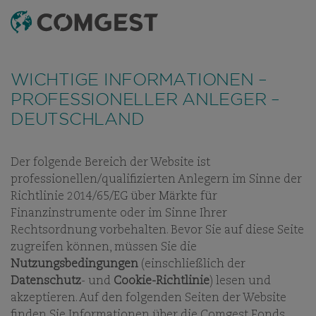
SUCHEN
MENÜ
Wie viele Unternehmen haben auch wir eine
Zunahme von Betrugsversuchen festgestellt
, bei
WICHTIGE INFORMATIONEN –
denen der Name unseres Unternehmens, unser
PROFESSIONELLER ANLEGER –
visuelles Erscheinungsbild oder unsere Kontaktdaten
DEUTSCHLAND
missbräuchlich verwendet werden – insbesondere
durch die Erstellung gefälschter Domainnamen, die
darauf abzielen, Empfänger zu täuschen, und in
Der folgende Bereich der Website ist
einigen Fällen durch das Vortäuschen der Identität
ESG
UNSERE ESG-GESCHICHTE
UNSERE RICHTLINIEN
UN
professionellen/qualifizierten Anlegern im Sinne der
ehemaliger Mitarbeitender in Instant-Messaging-
Richtlinie 2014/65/EG über Märkte für
Apps.
Weitere Informationen finden Sie unter
Finanzinstrumente oder im Sinne Ihrer
diesem Link.
Rechtsordnung vorbehalten. Bevor Sie auf diese Seite
zugreifen können, müssen Sie die
ESG
Nutzungsbedingungen
(einschließlich der
Datenschutz
- und
Cookie-Richtlinie
) lesen und
UNSERE RICHTLINIEN &
akzeptieren. Auf den folgenden Seiten der Website
REPORTING
finden Sie Informationen über die Comgest Fonds.