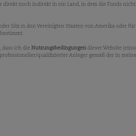
ESG PLUS
MONATSBERICHT - ALLE FONDS
FONDSINF
 direkt noch indirekt in ein Land, in dem die Fonds nicht
 oder Sitz in den Vereinigten Staaten von Amerika oder f
 bestimmt.
 dass ich die
Nutzungsbedingungen
dieser Website (eins
 professioneller/qualifizierter Anleger gemäß der in mein
FONDSINFORMATIONEN
RMATIONSMATERI
ort ein und/oder wählen Sie andere Suchkrite
illierte fondsbezogene Dokumentation zu er