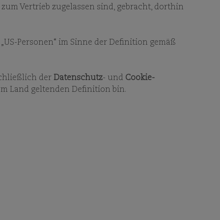
ORMATIONEN
 zum Vertrieb zugelassen sind, gebracht, dorthin
ür „US-Personen“ im Sinne der Definition gemäß
chließlich der
Datenschutz
- und
Cookie-
em Land geltenden Definition bin.
ALIEN
rien eines Fonds oder
halten. Um die Dokumente