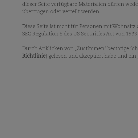
dieser Seite verfügbare Materialien dürfen weder
übertragen oder verteilt werden.
Diese Seite ist nicht für Personen mit Wohnsitz
SEC Regulation S des US Securities Act von 1933
Durch Anklicken von „Zustimmen“ bestätige ich,
Richtlinie
) gelesen und akzeptiert habe und ein
INFO
Geben Sie ein Stichw
Dokuments, um eine deta