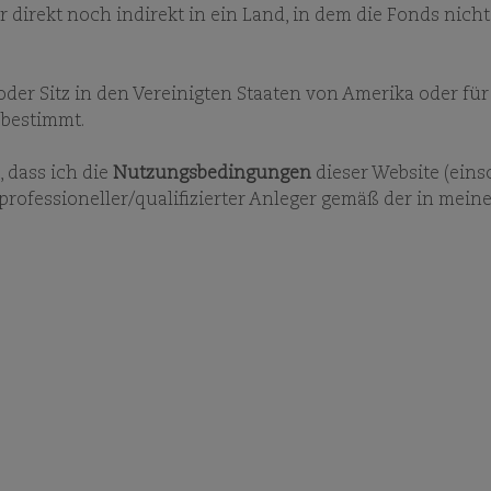
 direkt noch indirekt in ein Land, in dem die Fonds nicht
 oder Sitz in den Vereinigten Staaten von Amerika oder f
HT-ABONNEMENT
 bestimmt.
 dass ich die
Nutzungsbedingungen
dieser Website (eins
 professioneller/qualifizierter Anleger gemäß der in mein
 JAPAN COMPOUNDERS JPY SI 