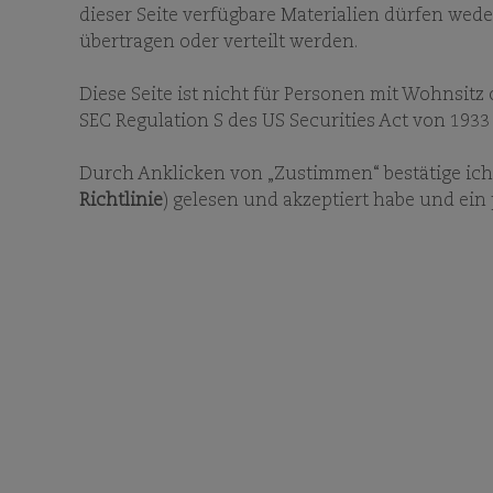
dieser Seite verfügbare Materialien dürfen weder
übertragen oder verteilt werden.
Diese Seite ist nicht für Personen mit Wohnsitz
MONATSBERIC
SEC Regulation S des US Securities Act von 1933
Durch Anklicken von „Zustimmen“ bestätige ich,
Richtlinie
) gelesen und akzeptiert habe und ein
COMGEST GROWTH
Titel
Vorname