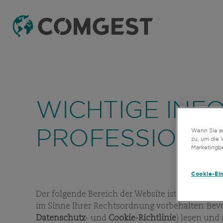
WICHTIGE INF
Wenn Sie au
PROFESSIONEL
zu, um die 
Marketingb
Cookie-Ei
Der folgende Bereich der Website ist profession
im Sinne Ihrer Rechtsordnung vorbehalten. Bevo
Datenschutz
- und
Cookie-Richtlinie
) lesen und