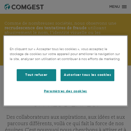
MENU
Comme de nombreuses sociétés, nous observons une
recrudescence des tentatives de fraude
utilisant
abusivement le nom, l’identité visuelle ou les
coordonnées de notre société, notamment à travers la
création de faux noms de domaine visant à tromper la
vigilance de l’interlocuteur, et, dans certains cas, celles
En cliquant sur « Accepter tous les cookies », vous acceptez le
d’anciens collaborateurs sur des applications de
stockage de cookies sur votre appareil pour améliorer la navigation sur
messagerie instantanée.
Plus d’informations sur ce lien.
le site, analyser son utilisation et contribuer à nos efforts de marketing.
CARRIÈRES
TRAVAILLER CHEZ COMGEST
OFFRES D’EMPLO
Tout refuser
Autoriser tous les cookies
Paramètres des cookies
OFFRES D’EMPLOI
Des collaborateurs aux aspirations, aux idées et aux
parcours différents, voilà ce qui fait la force de nos
équipes. C’est pourquoi nous cherchons à attirer et à