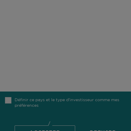
NOTRE MÉTIER
NOS BUREAUX
DURABILITÉ
CARRIÈRES
FONDS
CONTACT
NOS COLLABORATEURS
COMGEST FOUNDATION
NOTRE RECHERCHE
MÉDIAS
Définir ce pays et le type d'investisseur comme mes
préférences
HAUT
© 2026 Comgest S.A.