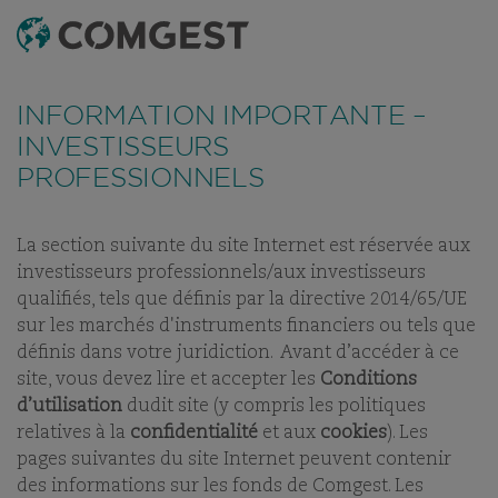
RECHERCHE
MENU
Comme de nombreuses sociétés, nous observons une
recrudescence des tentatives de fraude
utilisant
FONDS
TABLEAU DE RÉFÉRENCEMENT
DERNIERS RAPPOR
INFORMATION IMPORTANTE –
abusivement le nom, l’identité visuelle ou les
coordonnées de notre société, notamment à travers la
INVESTISSEURS
création de faux noms de domaine visant à tromper la
PROFESSIONNELS
COMGEST MONDE C
vigilance de l’interlocuteur, et, dans certains cas, celles
d’anciens collaborateurs sur des applications de
messagerie instantanée.
Plus d’informations sur ce lien.
La section suivante du site Internet est réservée aux
PART:
ACC
investisseurs professionnels/aux investisseurs
qualifiés, tels que définis par la directive 2014/65/UE
sur les marchés d'instruments financiers ou tels que
définis dans votre juridiction. Avant d’accéder à ce
site, vous devez lire et accepter les
Conditions
NOS FONDS
d’utilisation
dudit site (y compris les politiques
relatives à la
confidentialité
et aux
cookies
). Les
ABONNEZ-VOUS AUX
AJOUTER AUX
pages suivantes du site Internet peuvent contenir
RAPPORTS MENSUELS
FAVORIS
des informations sur les fonds de Comgest. Les