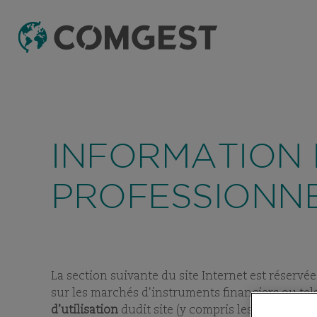
STRATÉGIE D'INVE
VIEW
SUBPAGES
Comme de nombreuses sociétés, nous obser
ou les coordonnées de notre société, notammen
INFORMATION 
l’interlocuteur, et, dans certains cas, celles 
ce lien.
TABLEAU DE RÉFÉRENCEMENT
DERNIERS 
FONDS
PROFESSIONN
COMGEST RENAISSANCE 
PART:
ACC
La section suivante du site Internet est réservée
sur les marchés d'instruments financiers ou tels 
d’utilisation
dudit site (y compris les politiques 