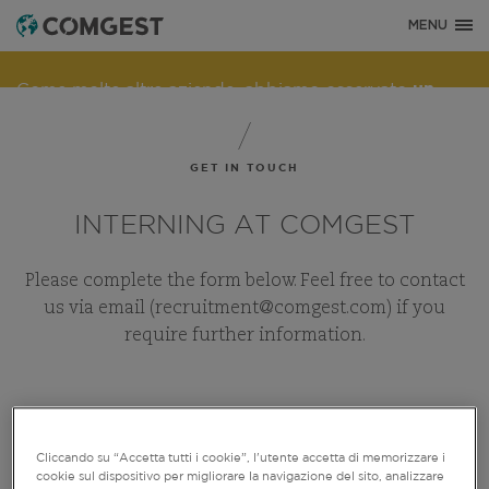
MENU
Come molte altre aziende, abbiamo osservato
un
aumento dei tentativi di frode
che implicano l’uso
improprio del nome, dell’identità visiva o dei dati di
contatto della nostra società — in particolare
GET IN TOUCH
attraverso la creazione di domini falsi progettati per
ingannare i destinatari e, in alcuni casi,
INTERNING AT COMGEST
l’impersonificazione di ex dipendenti tramite
applicazioni di messaggistica istantanea.
Maggiori
Please complete the form below. Feel free to contact
informazioni sono disponibili a questo link.
us via email (recruitment@comgest.com) if you
require further information.
Cliccando su “Accetta tutti i cookie”, l'utente accetta di memorizzare i
PERSONAL DETAILS
cookie sul dispositivo per migliorare la navigazione del sito, analizzare