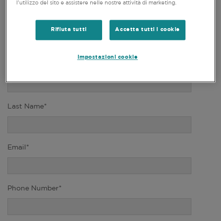
l'utilizzo del sito e assistere nelle nostre attività di marketing.
Title*
Rifiuta tutti
Accetta tutti i cookie
Impostazioni cookie
First Name*
Last Name*
Email*
Phone Number*