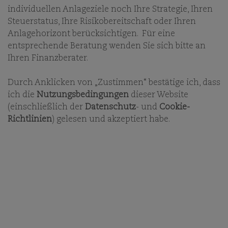
individuellen Anlageziele noch Ihre Strategie, Ihren
uns Ihre Persönlichkeit ein und bauen Sie mit uns
Ihre langfristige berufliche Zukunft auf. Wir möchten
Steuerstatus, Ihre Risikobereitschaft oder Ihren
eine vielfältige Gruppe von talentierten
Anlagehorizont berücksichtigen. Für eine
Persönlichkeiten gewinnen und auch halten.
entsprechende Beratung wenden Sie sich bitte an
Ihren Finanzberater.
SIE SEHEN IHRE POSITION NICHT?
Durch Anklicken von „Zustimmen“ bestätige ich, dass
ich die
Nutzungsbedingungen
dieser Website
(einschließlich der
Datenschutz
- und
Cookie-
Richtlinien
) gelesen und akzeptiert habe.
UNSER UNTERNEHMEN
UNSERE BÜROS
ESG
KARRIERE
UNSERE FONDS
KONTAKT