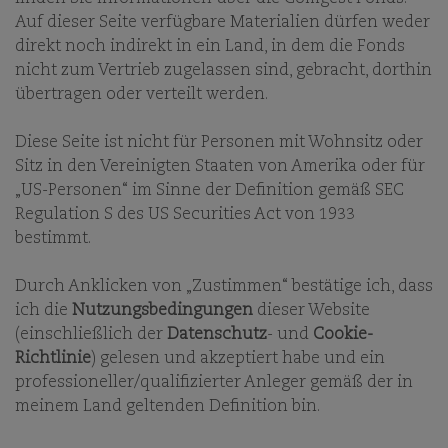
MAINSTREAM HINAUS
Auf dieser Seite verfügbare Materialien dürfen weder
ENTDECKEN
direkt noch indirekt in ein Land, in dem die Fonds
nicht zum Vertrieb zugelassen sind, gebracht, dorthin
16.01.2025
übertragen oder verteilt werden.
ALEXANDRE NARBONI
ANALYST / PORTFOLIOMANAGER
Diese Seite ist nicht für Personen mit Wohnsitz oder
ZAK SMERCZAK
Sitz in den Vereinigten Staaten von Amerika oder für
ANALYST / PORTFOLIOMANAGER
„US-Personen“ im Sinne der Definition gemäß SEC
Regulation S des US Securities Act von 1933
bestimmt.
Durch Anklicken von „Zustimmen“ bestätige ich, dass
ich die
Nutzungsbedingungen
dieser Website
(einschließlich der
Datenschutz
- und
Cookie-
Es wird seit einiger Zeit viel darüber gesprochen, dass
Richtlinie
) gelesen und akzeptiert habe und ein
der Markt zu konzentriert sei. Doch was bedeutet das
genau und wie beeinflusst es die Dynamik der
professioneller/qualifizierter Anleger gemäß der in
globalen Aktienmärkte? Lassen Sie uns die
meinem Land geltenden Definition bin.
Auswirkungen näher betrachten.