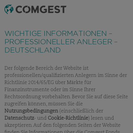
SUCHEN
MENÜ
WICHTIGE INFORMATIONEN –
PROFESSIONELLER ANLEGER –
DEUTSCHLAND
Der folgende Bereich der Website ist
UNSER DENKEN
WHITE PAPER
INVESTMENT LETTER
VID
professionellen/qualifizierten Anlegern im Sinne der
Richtlinie 2014/65/EG über Märkte für
Finanzinstrumente oder im Sinne Ihrer
Rechtsordnung vorbehalten. Bevor Sie auf diese Seite
INVESTMENT LETTER
zugreifen können, müssen Sie die
Nutzungsbedingungen
(einschließlich der
GLOBALE AKTIEN: IST DER
Datenschutz
- und
Cookie-Richtlinie
) lesen und
MARKT ZU KONZENTRIERT?
akzeptieren. Auf den folgenden Seiten der Website
CHANCEN ÜBER DEN
finden Sie Informationen über die Comgest Fonds.