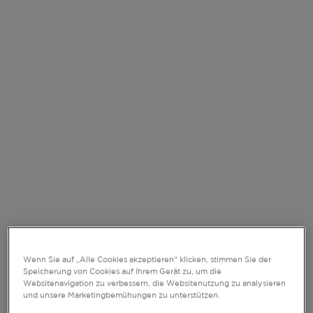
Dotcom-Blase war auffällig: Die jährlich kumulierten
Renditen des S&P 500 erreichten zwischen 1994 und
1999 23,5 %, um dann zwischen 2000 und 2013 auf 3,6
% zu sinken. Beispiellos ist allerdings die
Geschwindigkeit der aktuellen Entwicklungen. Die
Gewichtung der Top-10-Aktien im S&P 500 erhöhte
sich in nur einem Jahrzehnt (2013 bis 2023) von 14 %
auf 27 %. Das Wachstum der Magnificent Seven trug
mehr als die Hälfte zum beeindruckenden Anstieg
des S&P 500 von 26,3 % im Jahr 2023 bei.
Abbildung 1. Konzentration des US-Markts
1950-2023
Wenn Sie auf „Alle Cookies akzeptieren“ klicken, stimmen Sie der
Speicherung von Cookies auf Ihrem Gerät zu, um die
Websitenavigation zu verbessern, die Websitenutzung zu analysieren
und unsere Marketingbemühungen zu unterstützen.
Quelle: Morgan Stanley