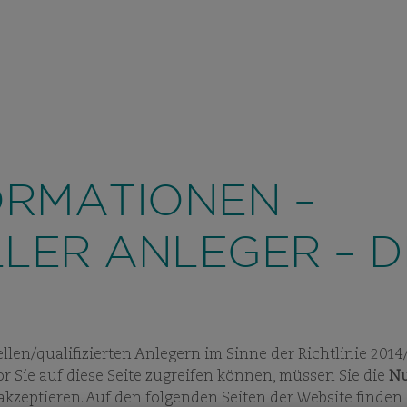
PROFESSIONELLE ANLEGER
/ D
ÜBER UNS
ANLAGESTRATEGIE
FON
VIEW
SUBPAGES
VIEW
SUBPAGES
VIE
SUB
ORMATIONEN –
LER ANLEGER – 
ellen/qualifizierten Anlegern im Sinne der Richtlinie 20
r Sie auf diese Seite zugreifen können, müssen Sie die
Nu
 akzeptieren. Auf den folgenden Seiten der Website finden
EN