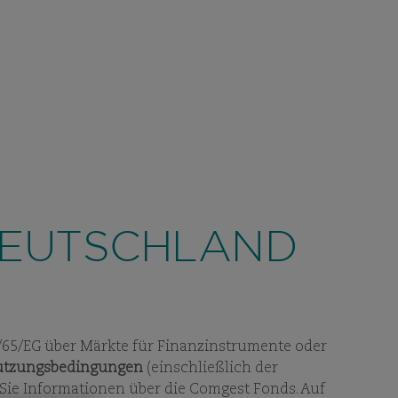
KONTAKT
EUTSCHLAND
SUCHEN
DE
DS
UNSER DENKEN
NACHHALTIGKEIT
W
PAGES
VIEW
SUBPAGES
VIEW
SUBPAGES
DEUTSCHLAND
14/65/EG über Märkte für Finanzinstrumente oder
tzungsbedingungen
(einschließlich der
 Sie Informationen über die Comgest Fonds. Auf