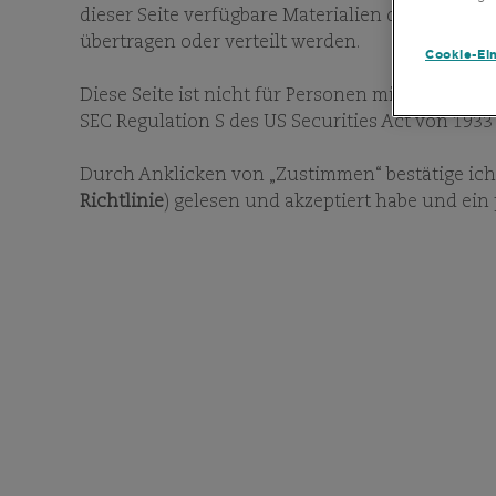
dieser Seite verfügbare Materialien dürfen weder
übertragen oder verteilt werden.
Cookie-Ei
UNSERE FONDS
Diese Seite ist nicht für Personen mit Wohnsitz
SEC Regulation S des US Securities Act von 1933
ABONNIEREN SIE UNSERE MONATSBERICHTE
Durch Anklicken von „Zustimmen“ bestätige ich,
Richtlinie
) gelesen und akzeptiert habe und ein
WICHTIGE INFORMATIONEN
ISIN
NAV:
Datum NAV: