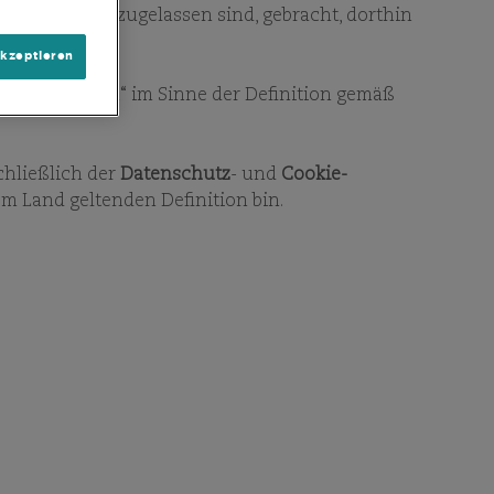
 zum Vertrieb zugelassen sind, gebracht, dorthin
akzeptieren
ür „US-Personen“ im Sinne der Definition gemäß
ZU DEN FAVORITEN HINZUFÜGEN
chließlich der
Datenschutz
- und
Cookie-
em Land geltenden Definition bin.
IGE
ALLE DOKUMENTE
ANZEIGEN
ENTE
icht
EN
DE
ericht
EN
DE
EN
DE