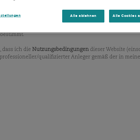
 direkt noch indirekt in ein Land, in dem die Fonds nicht
nstellungen
Alle ablehnen
Alle Cookies 
 oder Sitz in den Vereinigten Staaten von Amerika oder f
 bestimmt.
 dass ich die
Nutzungsbedingungen
dieser Website (eins
 professioneller/qualifizierter Anleger gemäß der in mein
WICHT
DOKUM
IE00B4ZJ4634
Monatsber
34,98 EUR
Quartalsb
05.08.2026
Prospekt