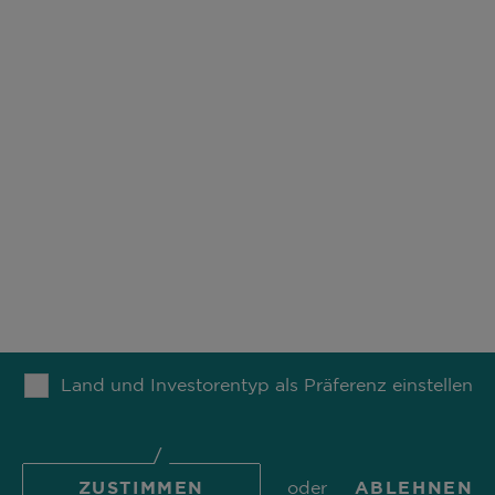
LINDY’S GESETZ: AUF D
SUCHE NACH DEM
JUNGBRUNNEN
BEITRAG LESEN
UNSER DENKEN
NACHRICHTEN
TION
Land und Investorentyp als Präferenz einstellen
ZUSTIMMEN
oder
ABLEHNEN