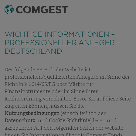
SUCHEN
MENÜ
Wie viele Unternehmen haben auch wir eine
FONDS
ESG PLUS
MONATSBERICHT - ALLE FONDS
FOND
Zunahme von Betrugsversuchen festgestellt
, bei
WICHTIGE INFORMATIONEN –
denen der Name unseres Unternehmens, unser
PROFESSIONELLER ANLEGER –
visuelles Erscheinungsbild oder unsere Kontaktdaten
COMGEST GROWTH
DEUTSCHLAND
missbräuchlich verwendet werden – insbesondere
durch die Erstellung gefälschter Domainnamen, die
GLOBAL COMPOUNDERS
darauf abzielen, Empfänger zu täuschen, und in
Der folgende Bereich der Website ist
EUR Z ACC
einigen Fällen durch das Vortäuschen der Identität
professionellen/qualifizierten Anlegern im Sinne der
ehemaliger Mitarbeitender in Instant-Messaging-
Richtlinie 2014/65/EG über Märkte für
Apps.
Weitere Informationen finden Sie unter
ANTEILSKLASSE:
ACC
Finanzinstrumente oder im Sinne Ihrer
diesem Link.
Rechtsordnung vorbehalten. Bevor Sie auf diese Seite
zugreifen können, müssen Sie die
Nutzungsbedingungen
(einschließlich der
Datenschutz
- und
Cookie-Richtlinie
) lesen und
akzeptieren. Auf den folgenden Seiten der Website
UNSERE FONDS
finden Sie Informationen über die Comgest Fonds.