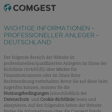
SUCHEN
MENÜ
Wie viele Unternehmen haben auch wir eine
FONDS
ESG PLUS
MONATSBERICHT - ALLE FONDS
FOND
Zunahme von Betrugsversuchen festgestellt
, bei
WICHTIGE INFORMATIONEN –
denen der Name unseres Unternehmens, unser
PROFESSIONELLER ANLEGER –
visuelles Erscheinungsbild oder unsere Kontaktdaten
COMGEST GROWTH
DEUTSCHLAND
missbräuchlich verwendet werden – insbesondere
durch die Erstellung gefälschter Domainnamen, die
GLOBAL COMPOUNDERS
darauf abzielen, Empfänger zu täuschen, und in
Der folgende Bereich der Website ist
USD I ACC
einigen Fällen durch das Vortäuschen der Identität
professionellen/qualifizierten Anlegern im Sinne der
ehemaliger Mitarbeitender in Instant-Messaging-
Richtlinie 2014/65/EG über Märkte für
Apps.
Weitere Informationen finden Sie unter
ANTEILSKLASSE:
ACC
Finanzinstrumente oder im Sinne Ihrer
diesem Link.
Rechtsordnung vorbehalten. Bevor Sie auf diese Seite
zugreifen können, müssen Sie die
Nutzungsbedingungen
(einschließlich der
Datenschutz
- und
Cookie-Richtlinie
) lesen und
akzeptieren. Auf den folgenden Seiten der Website
UNSERE FONDS
finden Sie Informationen über die Comgest Fonds.