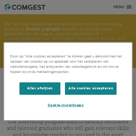
MENU
Net als veel andere bedrijven hebben wij een toename
gezien in
fraude pogingen
waarbij misbruik wordt
gemaakt van de naam, visuele identiteit of
contactgegevens van ons bedrijf. Dit gebeurt vooral door
het gebruik van valse domeinnamen, die zijn aangemaakt
om ontvangers te misleiden, en in sommige gevallen door
het zich voordoen als voormalige werknemers op instant
Door op “Alle cookies accepteren” te klikken gaat u akkoord met het
messaging-apps.
Meer informatie is beschikbaar via deze
opslaan van cookies op uw apparaat voor het verbeteren van
link.
websitenavigatie, het analyseren van websitegebruik en om ons te
helpen bij onze marketingprojecten.
CARRIÈRE
WERKEN BIJ COMGEST
CARRIÈRE
STAGE
Alles afwijzen
Alle cookies accepteren
Cookie-instellingen
INTERNSHIP OFFERS
Our internship program aims to identify motivated
and talented graduates who will gain relevant skills
and knowledge needed to succeed in the asset