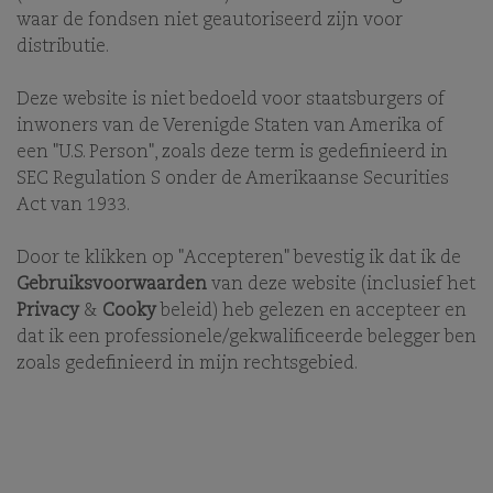
waar de fondsen niet geautoriseerd zijn voor
distributie.
WAT WE DOEN
OVER ONS
GESCHIEDENIS
ONZE KRACHT
Deze website is niet bedoeld voor staatsburgers of
inwoners van de Verenigde Staten van Amerika of
een "U.S. Person", zoals deze term is gedefinieerd in
SEC Regulation S onder de Amerikaanse Securities
Comgest is een onafhankelijke, internationale asset
manager, die sinds haar oprichting in 1985 een
Act van 1933.
duurzame, lange termijn Quality Growth
beleggingsstijl nastreeft. Comgest bedient lange
Door te klikken op "Accepteren" bevestig ik dat ik de
termijn georiënteerde beleggers over de hele wereld.
Gebruiksvoorwaarden
van deze website (inclusief het
Privacy
&
Cooky
beleid) heb gelezen en accepteer en
Klik
hier
voor informatie over onze fondsen.
dat ik een professionele/gekwalificeerde belegger ben
zoals gedefinieerd in mijn rechtsgebied.