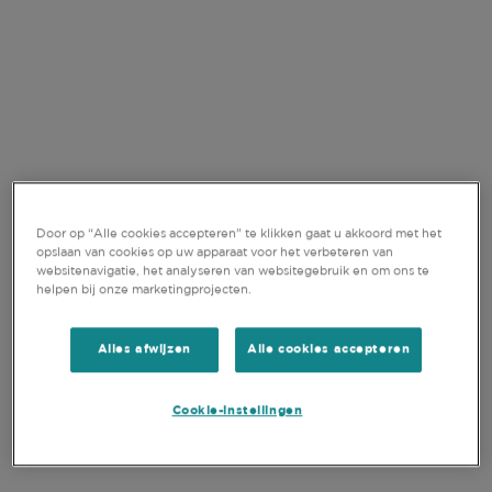
BELEGGINGSSTRATEGIE
Door op “Alle cookies accepteren” te klikken gaat u akkoord met het
GEDIVERSIFIEERDE
opslaan van cookies op uw apparaat voor het verbeteren van
websitenavigatie, het analyseren van websitegebruik en om ons te
PORTEFEUILLES, MET EEN
helpen bij onze marketingprojecten.
DUIDELIJKE FOCUS
Alles afwijzen
Alle cookies accepteren
Fundamenteel bottom-up onderzoek in combinatie
met goede langdurige relaties met het bedrijf en de
industrie, stelt ons in staat om de "kwaliteit" van een
Cookie-instellingen
bedrijf vast te stellen en te bepalen of het bedrijf
voldoet aan de criteria waarmee duurzame waarde