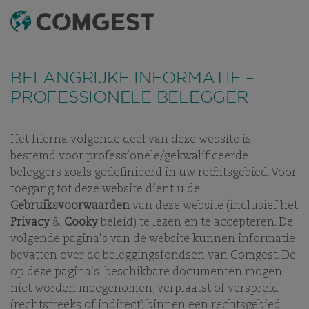
ZOEKEN OP
MENU
Net als veel andere bedrijven hebben wij een toename
Net als veel andere bedrijven hebben wij een toename
gezien in
gezien in
fraude pogingen
fraude pogingen
waarbij misbruik wordt
waarbij misbruik wordt
BELANGRIJKE INFORMATIE –
gemaakt van de naam, visuele identiteit of
gemaakt van de naam, visuele identiteit of
contactgegevens van ons bedrijf. Dit gebeurt vooral door
contactgegevens van ons bedrijf. Dit gebeurt vooral door
PROFESSIONELE BELEGGER
het gebruik van valse domeinnamen, die zijn aangemaakt
het gebruik van valse domeinnamen, die zijn aangemaakt
om ontvangers te misleiden, en in sommige gevallen door
om ontvangers te misleiden, en in sommige gevallen door
het zich voordoen als voormalige werknemers op instant
het zich voordoen als voormalige werknemers op instant
WAT WE DOEN
messaging-apps.
messaging-apps.
Meer informatie is beschikbaar via deze
Meer informatie is beschikbaar via deze
Het hierna volgende deel van deze website is
link.
link.
EEN
bestemd voor professionele/gekwalificeerde
ONAFHANKELIJKE
beleggers zoals gedefinieerd in uw rechtsgebied. Voor
ASSET MANAGER
toegang tot deze website dient u de
MET FOCUS OP
Gebruiksvoorwaarden
van deze website (inclusief het
Privacy
&
Cooky
beleid) te lezen en te accepteren. De
AANDELEN
volgende pagina's van de website kunnen informatie
bevatten over de beleggingsfondsen van Comgest. De
op deze pagina's beschikbare documenten mogen
niet worden meegenomen, verplaatst of verspreid
(rechtstreeks of indirect) binnen een rechtsgebied