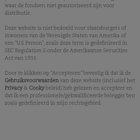
waar de fondsen niet geautoriseerd zijn voor
distributie.
Deze website is niet bedoeld voor staatsburgers of
inwoners van de Verenigde Staten van Amerika of
Comgest is een onafhankelijke, internationale asset
een "U.S. Person", zoals deze term is gedefinieerd in
manager, die sinds haar oprichting in 1985 een
SEC Regulation S onder de Amerikaanse Securities
duurzame, lange termijn Quality Growth
Act van 1933.
beleggingsstijl nastreeft.
Door te klikken op "Accepteren" bevestig ik dat ik de
Gebruiksvoorwaarden
van deze website (inclusief het
COMGEST BEDIENT LANGE
Privacy
&
Cooky
beleid) heb gelezen en accepteer en
dat ik een professionele/gekwalificeerde belegger ben
TERMIJN GEORIËNTEERDE
zoals gedefinieerd in mijn rechtsgebied.
BELEGGERS OVER DE HELE
WERELD.