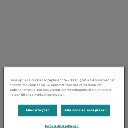
VIDEO
Door op “Alle cookies accepteren” te klikken gaat u akkoord met het
opslaan van cookies op uw apparaat voor het verbeteren van
websitenavigatie, het analyseren van websitegebruik en om ons te
15-JUL-2026
helpen bij onze marketingprojecten.
Alles afwijzen
Alle cookies accepteren
QUALITY GROWTH IN
FOCUS: NAVIGATING H1
Cookie-instellingen