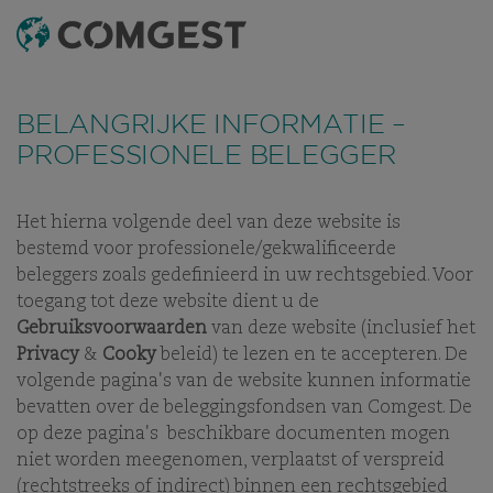
ZOEKEN OP
MENU
Net als veel andere bedrijven hebben wij een toename
Net als veel andere bedrijven hebben wij een toename
gezien in
gezien in
fraude pogingen
fraude pogingen
waarbij misbruik wordt
waarbij misbruik wordt
THE QUALITY
BELANGRIJKE INFORMATIE –
gemaakt van de naam, visuele identiteit of
gemaakt van de naam, visuele identiteit of
contactgegevens van ons bedrijf. Dit gebeurt vooral door
contactgegevens van ons bedrijf. Dit gebeurt vooral door
GROWTH
PROFESSIONELE BELEGGER
het gebruik van valse domeinnamen, die zijn aangemaakt
het gebruik van valse domeinnamen, die zijn aangemaakt
om ontvangers te misleiden, en in sommige gevallen door
om ontvangers te misleiden, en in sommige gevallen door
INVESTOR
het zich voordoen als voormalige werknemers op instant
het zich voordoen als voormalige werknemers op instant
messaging-apps.
messaging-apps.
Meer informatie is beschikbaar via deze
Meer informatie is beschikbaar via deze
Het hierna volgende deel van deze website is
link.
link.
bestemd voor professionele/gekwalificeerde
beleggers zoals gedefinieerd in uw rechtsgebied. Voor
toegang tot deze website dient u de
Gebruiksvoorwaarden
van deze website (inclusief het
Privacy
&
Cooky
beleid) te lezen en te accepteren. De
volgende pagina's van de website kunnen informatie
bevatten over de beleggingsfondsen van Comgest. De
WELKOM BIJ COMGEST
op deze pagina's beschikbare documenten mogen
niet worden meegenomen, verplaatst of verspreid
(rechtstreeks of indirect) binnen een rechtsgebied