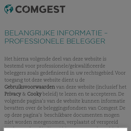
ZOEKEN OP
MENU
Net als veel andere bedrijven hebben wij een toename
Net als veel andere bedrijven hebben wij een toename
gezien in
gezien in
fraude pogingen
fraude pogingen
waarbij misbruik wordt
waarbij misbruik wordt
BELANGRIJKE INFORMATIE –
gemaakt van de naam, visuele identiteit of
gemaakt van de naam, visuele identiteit of
contactgegevens van ons bedrijf. Dit gebeurt vooral door
contactgegevens van ons bedrijf. Dit gebeurt vooral door
PROFESSIONELE BELEGGER
het gebruik van valse domeinnamen, die zijn aangemaakt
het gebruik van valse domeinnamen, die zijn aangemaakt
om ontvangers te misleiden, en in sommige gevallen door
om ontvangers te misleiden, en in sommige gevallen door
het zich voordoen als voormalige werknemers op instant
het zich voordoen als voormalige werknemers op instant
messaging-apps.
messaging-apps.
Meer informatie is beschikbaar via deze
Meer informatie is beschikbaar via deze
Het hierna volgende deel van deze website is
link.
link.
bestemd voor professionele/gekwalificeerde
WAT WE DOEN
OVER ONS
GESCHIEDENIS
ONZE KRACHT
beleggers zoals gedefinieerd in uw rechtsgebied. Voor
toegang tot deze website dient u de
Gebruiksvoorwaarden
van deze website (inclusief het
Privacy
&
Cooky
beleid) te lezen en te accepteren. De
volgende pagina's van de website kunnen informatie
OVER ONS
bevatten over de beleggingsfondsen van Comgest. De
op deze pagina's beschikbare documenten mogen
GISTEREN, VANDAAG EN
niet worden meegenomen, verplaatst of verspreid
MORGEN, ONZE
(rechtstreeks of indirect) binnen een rechtsgebied