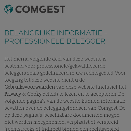
ZOEKEN OP
MENU
Net als veel andere bedrijven hebben wij een toename
Net als veel andere bedrijven hebben wij een toename
gezien in
gezien in
fraude pogingen
fraude pogingen
waarbij misbruik wordt
waarbij misbruik wordt
BELANGRIJKE INFORMATIE –
gemaakt van de naam, visuele identiteit of
gemaakt van de naam, visuele identiteit of
contactgegevens van ons bedrijf. Dit gebeurt vooral door
contactgegevens van ons bedrijf. Dit gebeurt vooral door
PROFESSIONELE BELEGGER
het gebruik van valse domeinnamen, die zijn aangemaakt
het gebruik van valse domeinnamen, die zijn aangemaakt
om ontvangers te misleiden, en in sommige gevallen door
om ontvangers te misleiden, en in sommige gevallen door
het zich voordoen als voormalige werknemers op instant
het zich voordoen als voormalige werknemers op instant
messaging-apps.
messaging-apps.
Meer informatie is beschikbaar via deze
Meer informatie is beschikbaar via deze
Het hierna volgende deel van deze website is
link.
link.
bestemd voor professionele/gekwalificeerde
BELEGGINGSSTRATEGIE
BELEGGINGSFILOSOFIE
BELEGGIN
beleggers zoals gedefinieerd in uw rechtsgebied. Voor
toegang tot deze website dient u de
Gebruiksvoorwaarden
van deze website (inclusief het
Privacy
&
Cooky
beleid) te lezen en te accepteren. De
volgende pagina's van de website kunnen informatie
BELEGGINGSSTRATEGIE
bevatten over de beleggingsfondsen van Comgest. De
op deze pagina's beschikbare documenten mogen
BELEGGINGSFILOSOFIE
niet worden meegenomen, verplaatst of verspreid
(rechtstreeks of indirect) binnen een rechtsgebied