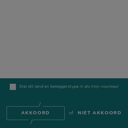
WAT WE DOEN
KANTOREN
ESG
CARRIÈRE
FONDSEN
CONTACT
ONS TEAM
COMGEST FOUNDATION
COMGEST VISIE
Stel dit land en beleggerstype in als mijn voorkeur
BERICHTEN
TOP
AKKOORD
of
NIET AKKOORD
© 2026 Comgest S.A.
COOKIE BELEID
INFORMATIE OVER