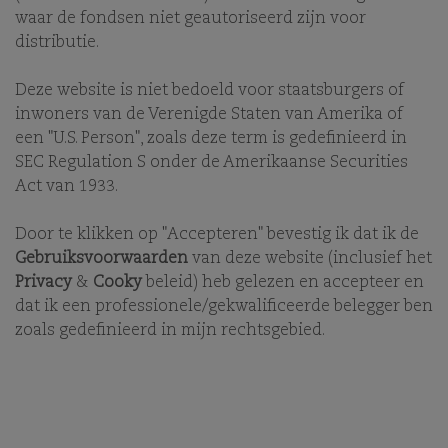
waar de fondsen niet geautoriseerd zijn voor
distributie.
Typ de zoekterm waarop u wilt zoeken of selecteer
een zoekterm bij het fonds of selecteer het document
Deze website is niet bedoeld voor staatsburgers of
dat u wilt inzien. Om een document te kunnen
inwoners van de Verenigde Staten van Amerika of
bekijken dient u Adobe Reader te downloaden. Heeft
een "U.S. Person", zoals deze term is gedefinieerd in
u meer vragen over onze fondsen of
beleggingsmogelijkheden, bekijk dan ook onze
SEC Regulation S onder de Amerikaanse Securities
fondsenpagina
of neem
contact
met ons op.
Act van 1933.
Door te klikken op "Accepteren" bevestig ik dat ik de
Gebruiksvoorwaarden
van deze website (inclusief het
Privacy
&
Cooky
beleid) heb gelezen en accepteer en
SEARCH
dat ik een professionele/gekwalificeerde belegger ben
zoals gedefinieerd in mijn rechtsgebied.
You must select a search term or select from the
dropdown.